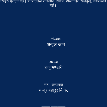
खहरू प्रदान गर्छ। यो पोर्टलले राजनीति, समाज, अर्थतन्त्र, खेलकुद, मनोरञ्जन 
गर्छ।
संरक्षक
अब्दुल खान
अध्यक्ष
राजु भण्डारी
सह - सम्पादक
चन्द्र बहादुर बि.क.