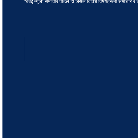
“बबई न्युज” समाचार पोर्टल हो जसले विविध विषयहरूमा समाचार र ले