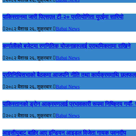
पाकिस्तानमा जारी पिएसएल टी-२० प्रतियोगिता युएईमा सारियो
२०८२ बैशाख २६, शुक्रबार
Babai News
कर्णालीको बजेटमा रणनितिक योजनाहरुलाई प्राथमिकतामा राखिने
२०८२ बैशाख २६, शुक्रबार
Babai News
प्रतिनिधिसभाको बैठकमा आजपनि नीति तथा कार्यक्रममाथि छलफल 
२०८२ बैशाख २६, शुक्रबार
Babai News
पाकिस्तानको ड्रोन आक्रमणलाई प्रभावकारी रूपमा निष्क्रिय गर्यौं-
२०८२ बैशाख २६, शुक्रबार
Babai News
आइसीयुबाट बाहिर आए इन्डियन आइडल विजेता गायक पवनदीप