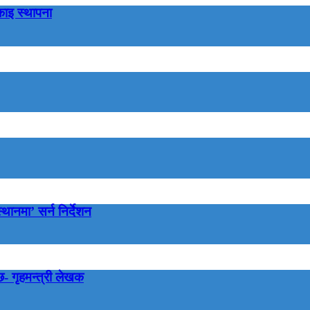
एकाइ स्थापना
्थानमा’ सर्न निर्देशन
छ- गृहमन्त्री लेखक