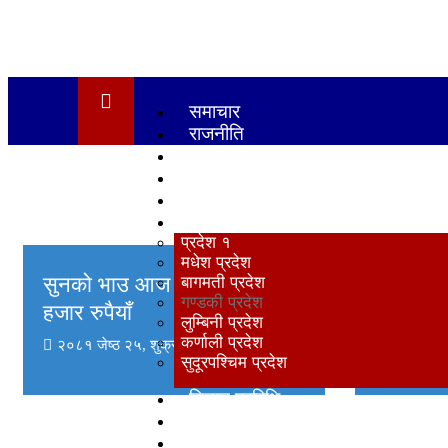
समाचार
राजनीति
साहित्य
शिक्षा
स्वास्थ्य
प्रदेश
प्रदेश १
सिटिजन बै
मधेश प्रदेश
सुनको भाउ आज १ लाख ४४
बागमती प्रदेश
विद्यालयल
गण्डकी प्रदेश
हजार रुपैयाँ
सामाग्री
लुम्बिनी प्रदेश
कर्णाली प्रदेश
२०८१ जेष्ठ २५, शुक्रबार
Babai News
२०८० असा
सुदूरपश्‍चिम प्रदेश
Babai N
विज्ञान प्रविधि
अन्तर्राष्ट्रिय
मनोरञ्जन