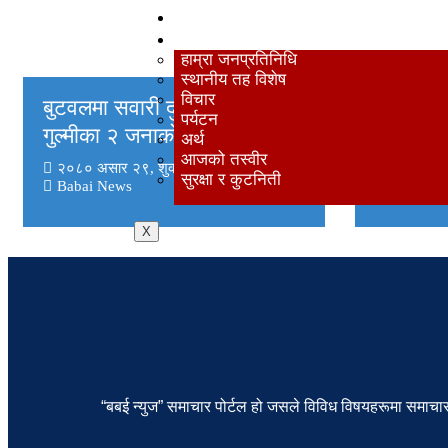
खेलकुद
अन्य
हाम्रा जनप्रतिनिधि
स्थानीय तह विशेष
फेवातालम
विचार
बुटवलमा सवारी दुर्घटना हुँदा
पर्यटन
प्याडल ब
गुल्मीका २ जनाको मृत्यु
अर्थ
जनाको सक
आजको तस्वीर
२०८० असार २९, शुक्रबार
सुरक्षा र कुटनिती
Babai News
२०८२ बैशा
X
“बबई न्युज” समाचार पोर्टल हो जसले विविध विषयहरूमा समाचार 