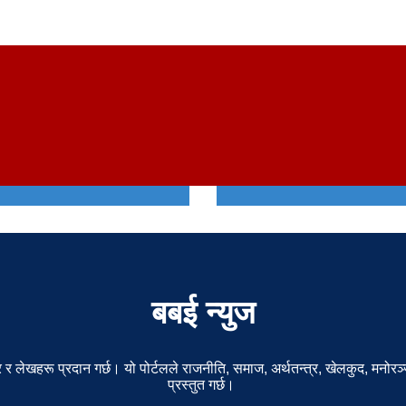
ा स्टयाण्डिङ्ग डबल
नागरिकता विधेयक फेरि 
ोट पल्टिएर फसेका ७
ल्याउनु पर्छ : अध्यक्ष ओल
ुशल उद्वार
२०८० असार २९, शुक्रबार
Babai News
ख २५, बिहीबार
Babai News
बबई न्युज
र लेखहरू प्रदान गर्छ। यो पोर्टलले राजनीति, समाज, अर्थतन्त्र, खेलकुद, मनोर
प्रस्तुत गर्छ।