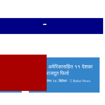
े
भारत र अमेरिकासहित ११ देशका
हरायो
नेपाली राजदूत फिर्ता
२०८१ जेष्ठ २४, बिहीबार
Babai News