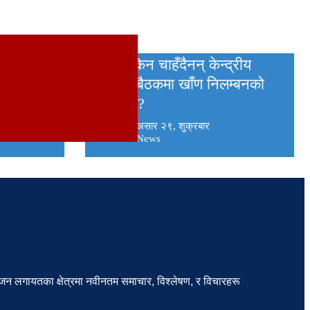
देउवा किन चाहँदैनन् केन्द्रीय
संसदमा
समिति बैठकमा खाँण निलम्बनको
ी
एजेन्डा ?
२०८० असार २९, शुक्रबार
Babai News
ञ्जन लगायतका क्षेत्रमा नवीनतम समाचार, विश्लेषण, र विचारहरू