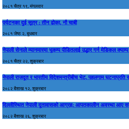
२०८१ चैत्र १९, मंगलवार
पर्यटनका दुई सूत्र : तीन ढोका, नौ चाबी
२०८१ जेष्ठ २, बुधबार
नेपाली सेनाले म्यानमारमा भूकम्प पीडितलाई उद्धार गर्न मेडिकल क्याम्प 
२०८१ चैत्र २२, शुक्रबार
नेपाली राजदूत र भारतीय विदेशमन्त्रीबीच भेट, पहलगाम घटनाप्रति स
२०८२ बैशाख १२, शुक्रबार
दिल्लीस्थित नेपाली दूतावासको आग्रह: आपतकालीन अवस्था आए सम्पर्
२०८२ बैशाख २६, शुक्रबार