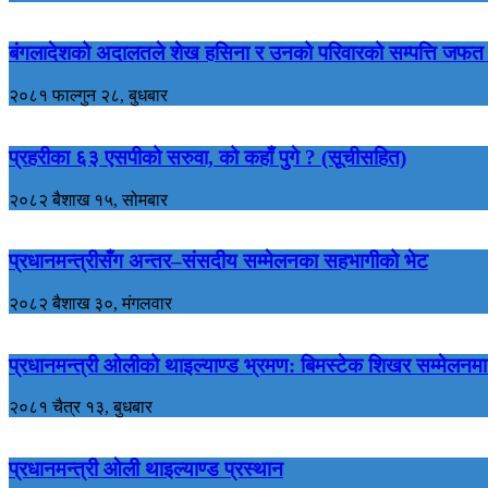
बंगलादेशको अदालतले शेख हसिना र उनको परिवारको सम्पत्ति जफत 
२०८१ फाल्गुन २८, बुधबार
प्रहरीका ६३ एसपीको सरुवा, को कहाँ पुगे ? (सूचीसहित)
२०८२ बैशाख १५, सोमबार
प्रधानमन्त्रीसँग अन्तर–संसदीय सम्मेलनका सहभागीको भेट
२०८२ बैशाख ३०, मंगलवार
प्रधानमन्त्री ओलीको थाइल्याण्ड भ्रमण: बिमस्टेक शिखर सम्मेलनमा
२०८१ चैत्र १३, बुधबार
प्रधानमन्त्री ओली थाइल्याण्ड प्रस्थान