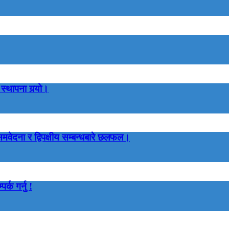
स्थापना गर्‍यो।
मवेदना र द्विपक्षीय सम्बन्धबारे छलफल।
क गर्नु !