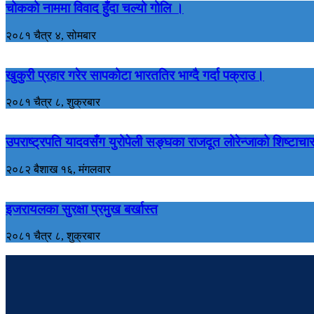
चोकको नाममा विवाद हुँदा चल्यो गोलि ।
२०८१ चैत्र ४, सोमबार
खुकुरी प्रहार गरेर सापकोटा भारततिर भाग्दै गर्दा पक्राउ।
२०८१ चैत्र ८, शुक्रबार
उपराष्ट्रपति यादवसँग युरोपेली सङ्घका राजदूत लोरेन्जाको शिष्टाचा
२०८२ बैशाख १६, मंगलवार
इजरायलका सुरक्षा प्रमुख बर्खास्त
२०८१ चैत्र ८, शुक्रबार