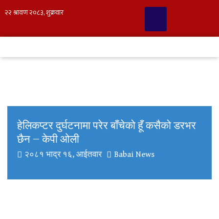
हेलिकप्टर दुर्घटनामा परेर बाँचेको हूँ कसैको डरभर
छैन – केपी ओली
२०८१ भाद्र १६, आईतवार
Babai News