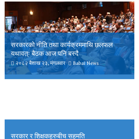
सरकारको नीति तथा कार्यक्रममाथि छलफल
यथावत्ः बैठक आज पनि बस्दै
२०८२ बैशाख २३, मंगलवार
Babai News
सरकार र शिक्षकहरुबीच सहमति