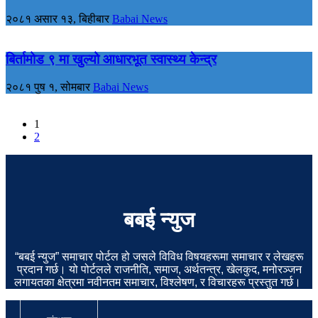
२०८१ असार १३, बिहीबार
Babai News
बिर्तामोड ९ मा खुल्यो आधारभूत स्वास्थ्य केन्द्र
२०८१ पुष १, सोमबार
Babai News
1
2
बबई न्युज
“बबई न्युज” समाचार पोर्टल हो जसले विविध विषयहरूमा समाचार र लेखहरू
प्रदान गर्छ। यो पोर्टलले राजनीति, समाज, अर्थतन्त्र, खेलकुद, मनोरञ्जन
लगायतका क्षेत्रमा नवीनतम समाचार, विश्लेषण, र विचारहरू प्रस्तुत गर्छ।