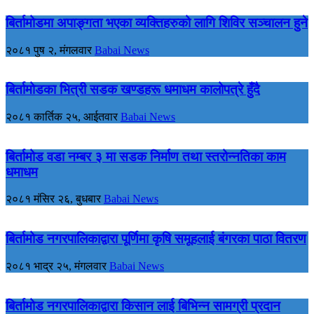
बिर्तामोडमा अपाङ्गता भएका व्यक्तिहरुको लागि शिविर सञ्चालन हुने
२०८१ पुष २, मंगलवार
Babai News
बिर्तामोडका भित्री सडक खण्डहरू धमाधम कालोपत्रे हुँदै
२०८१ कार्तिक २५, आईतवार
Babai News
बिर्तामोड वडा नम्बर ३ मा सडक निर्माण तथा स्तरोन्नतिका काम
धमाधम
२०८१ मंसिर २६, बुधबार
Babai News
बिर्तामोड नगरपालिकाद्वारा पूर्णिमा कृषि समूहलाई बंगरका पाठा वितरण
२०८१ भाद्र २५, मंगलवार
Babai News
बिर्तामोड नगरपालिकाद्वारा किसान लाई बिभिन्न सामग्री प्रदान