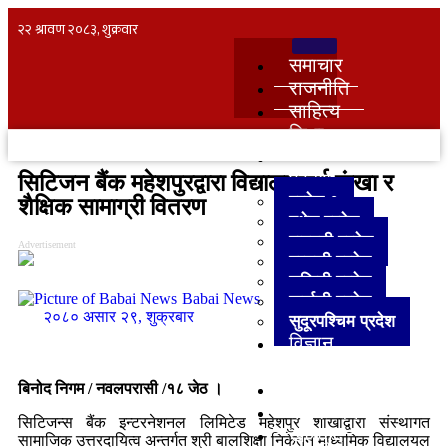
समाचार
राजनीति
साहित्य
शिक्षा
स्वास्थ्य
प्रदेश
सिटिजन बैंक महेशपुरद्वारा विद्यालयलाई फंखा र
प्रदेश १
शैक्षिक सामाग्री वितरण
मधेश प्रदेश
बागमती प्रदेश
Advertisement
गण्डकी प्रदेश
लुम्बिनी प्रदेश
Babai News
कर्णाली प्रदेश
२०८० असार २९, शुक्रबार
सुदूरपश्‍चिम प्रदेश
विज्ञान
प्रविधि
अन्तर्राष्ट्रिय
बिनोद निगम / नवलपरासी /१८ जेठ ।
मनोरञ्जन
सिटिजन्स बैंक इन्टरनेशनल लिमिटेड महेशपुर शाखाद्वारा संस्थागत
खेलकुद
सामाजिक उत्तरदायित्व अन्तर्गत श्री बालशिक्षा निकेतन माध्यमिक विद्यालयल