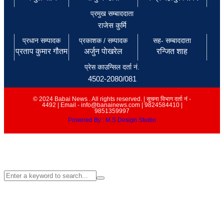
प्रमुख सम्बाददाता
राजेस कुर्मि
प्रधान सम्पादक
प्रकाशक / सम्पादक
सह- सम्बाददाता
प्रताप कुमार गौतम
अर्जुन पाेखरेल
रन्जित शाह
प्रेस काउन्सिल दर्ता नं.
4502-2080/081
© 2024 Babai News . All rights reserved. | सूचना विभाग दर्ता नं -
4492 | Email - info@banainews.com | 9824584410 |
9851359997
Powered By : M.S Design Studio
इमेल
info@babainews.com