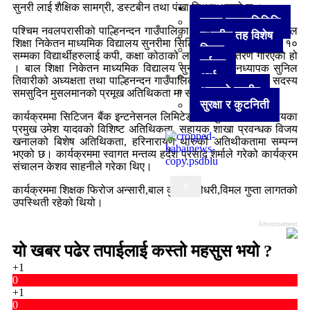
अन्य
सुनरी लाई शैक्षिक सामग्री, डस्टबीन तथा पंखा वितरण भएको छ ।
हाम्रा जनप्रतिनिधि
पश्चिम नवलपरासीको पाल्हिनन्दन गाउँपालिका वार्ड नं १ सुनरी स्थित बाल
स्थानीय तह विशेष
शिक्षा निकेतन माध्यमिक विद्यालय सुनरीमा सिटिजन बैंकले कक्षा १ देखि १०
विचार
सम्मका विद्यार्थीहरुलाई कपी, कक्षा कोठाको लागि फंखा वितरण गरिएको हो
पर्यटन
। बाल शिक्षा निकेतन माध्यमिक विद्यालय सुनरीका प्रधानध्यापक सुनिल
अर्थ
तिवारीको अध्यक्षता तथा पाल्हिनन्दन गाउँपालिका वार्ड नं १ का वाड सदस्य
आजको तस्वीर
समसुदिन मुसलमानको प्रमूख अतिथिकता मा सम्पन्न भएको छ।
सुरक्षा र कुटनिती
कार्यक्रममा सिटिजन बैंक इन्टनेसनल लिमिटेड महेशपुर शाखा कार्यालयका
प्रमुख उमेश यादवको विशिष्ट अतिथिकता, सहायक शाखा प्रवन्धक विजय
खनालको बिशेष अतिथिकता, हरिनारायण थारुको अतिथीकतामा सम्पन्न
भएको छ। कार्यक्रममा स्वागत मन्तव्य हर्देश प्रसाद शर्माले गरेको कार्यक्रम
संचालन केशव साहनीले गरेका थिए।
X
कार्यक्रममा शिक्षक फिरोज अन्सारी,बाल कुमारी चौधरी,विमल गुप्ता लागतको
उपस्थिती रहेको थियो।
Advertisement
यो खबर पढेर तपाईलाई कस्तो महसुस भयो ?
+1
0
+1
0