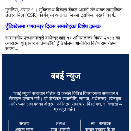
गुलरिया, असार १ । मुक्तिनाथ विकास बैंकले आफ्नो संस्थागत सामाजिक
उत्तरदायित्व (CSR) कार्यक्रम अन्तर्गत जिल्ला ट्राफिक प्रहरी कार्य...
टुँडिखेलमा गणतन्त्र दिवस समारोहका विशेष झलक
सम्माननीय प्रधानमन्त्री वालेन्द्र शाह १९ औँ गणतन्त्र दिवस २०८३ का
अवसरमा शुक्रबार काठमाडौँको टुँडिखेलमा आयोजित विशेष समारोहमा
सहभा...
बबई न्युज
“बबई न्युज” समाचार पोर्टल हो जसले विविध विषयहरूमा समाचार र
लेखहरू प्रदान गर्छ। यो पोर्टलले राजनीति, समाज, अर्थतन्त्र, खेलकुद,
मनोरञ्जन लगायतका क्षेत्रमा नवीनतम समाचार, विश्लेषण, र विचारहरू
प्रस्तुत गर्छ।
संरक्षक
अध्यक्ष
सह - सम्पादक
अब्दुल खान
राजु भण्डारी
चन्द्र बहादुर बि.क.