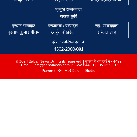
प्रमुख सम्बाददाता
राजेस कुर्मि
प्रधान सम्पादक
प्रकाशक / सम्पादक
सह- सम्बाददाता
प्रताप कुमार गौतम
अर्जुन पाेखरेल
रन्जित शाह
प्रेस काउन्सिल दर्ता नं.
4502-2080/081
© 2024 Babai News . All rights reserved. | सूचना विभाग दर्ता नं - 4492
| Email - info@banainews.com | 9824584410 | 9851359997
Powered By : M.S Design Studio
इमेल
info@babainews.com