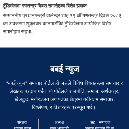
टुँडिखेलमा गणतन्त्र दिवस समारोहका विशेष झलक
सम्माननीय प्रधानमन्त्री वालेन्द्र शाह १९ औँ गणतन्त्र दिवस २०८३
का अवसरमा शुक्रबार काठमाडौँको टुँडिखेलमा आयोजित विशेष
समारोहमा सहभा...
बबई न्युज
“बबई न्युज” समाचार पोर्टल हो जसले विविध विषयहरूमा समाचार र
लेखहरू प्रदान गर्छ। यो पोर्टलले राजनीति, समाज, अर्थतन्त्र,
खेलकुद, मनोरञ्जन लगायतका क्षेत्रमा नवीनतम समाचार,
विश्लेषण, र विचारहरू प्रस्तुत गर्छ।
संरक्षक
अध्यक्ष
सह - सम्पादक
अब्दुल खान
राजु भण्डारी
चन्द्र बहादुर बि.क.