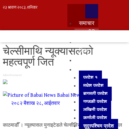
समाचार
राजनीति
साहित्य
चेल्सीमाथि न्यूक्यासलको
शिक्षा
महत्वपूर्ण जित
स्वास्थ्य
प्रदेश
Advertisement
प्रदेश १
मधेश प्रदेश
बागमती प्रदेश
Babai News
गण्डकी प्रदेश
२०८२ बैशाख २८, आईतवार
लुम्बिनी प्रदेश
कर्णाली प्रदेश
काठमाडौँ । न्यूक्यासल युनाइटेडले चेल्सीविरुद्ध महत्वपूर्ण जित हासिल
सुदूरपश्‍चिम प्रदेश