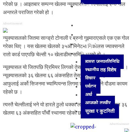
गरेको छ । आइतबार सम्पन्न खेलमा न्यूक्यासलले चेल्सीलाई २-० गोल
विज्ञान
अन्तरले पराजित गरेको हो ।
प्रविधि
अन्तर्राष्ट्रिय
Advertisement
मनोरञ्जन
न्युक्यासलको जितमा सान्ड्रो टोनाली र ब्रुनो गुइमाराएसले एक एक गोल
खेलकुद
गरेका थिए । यस खेलमा खेलको ३५औ मिनेटमा निकोलस ज्याक्सनले
अन्य
रातो कार्ड पाएपछि चेल्सी १० खेलाडीमा समिति भएको हो ।
हाम्रा जनप्रतिनिधि
न्यूक्यासल यो जितपछि प्रिमियर लिगको तेस्रो स्थानमा उक्लिएको छ ।
स्थानीय तह विशेष
न्यूक्यासलको ३६ खेलमा ६६ अंकसहित तेस्रो स्थानमा रहेको छ र
विचार
आफुलाई अर्को सिजनमा च्याम्पियन्स लिगमा छनौट गराउने दौडमा कायम
पर्यटन
रहेको छ ।
अर्थ
आजको तस्वीर
त्यस्तै चेल्सीलाई भने यो हारले ठुलो धक्का लागेको छ । चेल्सी हाल ३६
सुरक्षा र कुटनिती
खेलमा ६३ अंकसहित पाँचौं स्थानमा रहेको छ ।
Advertisement