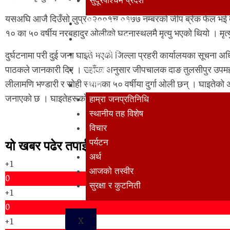
सुदूरपश्‍चिम प्रदेश
यसअघि आजै दिउँसो लुप्र०२००१च ०१७७ नम्बरको जीप ब्रेक फेल भई दुर्
विज्ञान प्रविधि
१० का ५० वर्षीय नरबहादुर ओलीको घटनास्थलमै मृत्यु भएको थियो । मृत्यु ह
अन्तर्राष्ट्रिय
मनोरञ्जन
दुर्घटनामा परी दुई जना घाइते भएको जिल्ला प्रहरी कार्यालयका सूचना अ
खेलकुद
पाठकले जानकारी दिए । उहाँका अनुसार जीपचालक दाङ तुलसीपुर उपमह
लीलामणि भण्डारी र सोही स्थानका ५० वर्षीया दुर्गा ओली छन् । घाइतेको अ
अन्य
जनाएको छ । घाइतेहरूको चौरजहारी नगर अस्पतालमा उपचार भइरहेको 
हाम्रा जनप्रतिनिधि
स्थानीय तह विशेष
विचार
पर्यटन
यो खबर पढेर तपाईलाई कस्तो महसुस भयो ?
अर्थ
+1
आजको तस्वीर
0
सुरक्षा र कुटनिती
+1
0
X
+1