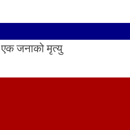
 एक जनाको मृत्यु
मबार
िमिले जोड्ने भित्री सडकखण्डमा
ँदै गर्दा बाटोमा मृत्यु भएको छ ।
लिका–१० की ४४ वर्षीया लीला
समाचार