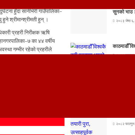
घटना हुँदा सानीभेरी गाउँपालिका–
सुनको भाउ ३
ुने श्रीमान्श्रीमती हुन् ।
२०८३ जेष्ठ ६,
धिकारी प्रहरी निरीक्षक ऋषि
ानगरपालिका–७ का ४४ वर्षीय
काठमाडौँ वि
वस्था गम्भीर रहेको प्रहरीले
२०८२ फाल्गुन 
प्रहरीले जनाएको छ ।
Advertisement
समानुपातिक
२०८२ फाल्गुन 
निर्वाचनको 
२०८२ फाल्गुन 