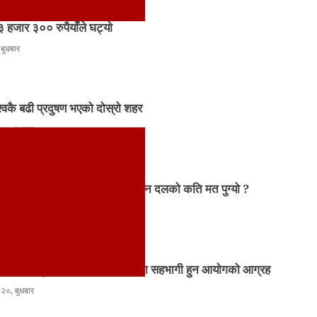
 हजार ३०० रुपैयाँले घट्यो
 बुधबार
श्वकै बढी प्रदुषण भएको दोस्रो शहर
२७, बुधबार
तर्फको मतगणना अन्तिम चरणमा, कुन दलको कति मत पुग्यो ?
२७, बुधबार
सबै तयारी पुरा, उत्साहपूर्वक मतदानमा सहभागी हुन आयोगको आग्रह
२०, बुधबार