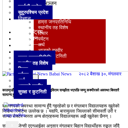
लुम्बिनी प्रदेश
मनोरञ्जन
कर्णाली प्रदेश
खेलकुद
सुदूरपश्‍चिम प्रदेश
अन्य
विज्ञान
हाम्रा जनप्रतिनिधि
प्रविधि
स्थानीय तह विशेष
अन्तर्राष्ट्रिय
विचार
मनोरञ्जन
पर्यटन
खेलकुद
अर्थ
आजको तस्वीर
अन्य
सुरक्षा र कुटनिती
हाम्रा जनप्रतिनिधि
स्थानीय तह विशेष
विचार
Babai News
२०८२ बैशाख ३०, मंगलवार
पर्यटन
X
अर्थ
आजको तस्वीर
काठमाडौँ । भारत र पाकिस्तानबीच युद्धविराम सम्झौता भएपछि जम्मू कश्मीरको अवस्था बिस्तारै
सुरक्षा र कुटनिती
सामान्य हुँदै गइरहेको छ ।
श्रीनगरको अवस्था सामान्य हुँदै गइरहेको छ र मंगलबार विद्यालयहरू खुलेको
मिडिया रिपोर्टमा उल्लेख छ । यद्यपि, बारामुल्ला जिल्लाको सीमावर्ती उरी र
साम्बा सेक्टर जस्ता अन्य क्षेत्रहरूमा विद्यालयहरू अझै खुलेका छैनन् ।
X
समाचार एजेन्सी एएनआईका अनुसार मंगलबार बिहान विद्यार्थीहरू स्कूल जाँदै