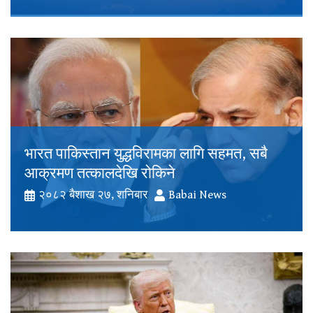
भारत पाकिस्तान युद्धविरामका लागि सहमत, सबै
आक्रमण तत्कालदेखि रोकिने
२०८२ बैशाख २७, शनिबार
Babai News