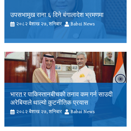
उपसभामुख राना ६ दिने बंगालादेश भ्रमणमा
२०८२ बैशाख २७, शनिबार
Babai News
भारत र पाकिस्तानबीचको तनाव कम गर्न साउदी
अरेबियाले थाल्यो कुटनीतिक प्रयास
२०८२ बैशाख २७, शनिबार
Babai News