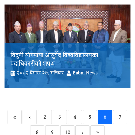
विदुषी योगमाया आयुर्वेद विश्वविद्यालयका
पदाधिकारीको शपथ
२०८२ बैशाख २७, शनिबार
Babai News
«
‹
2
3
4
5
6
7
8
9
10
›
»