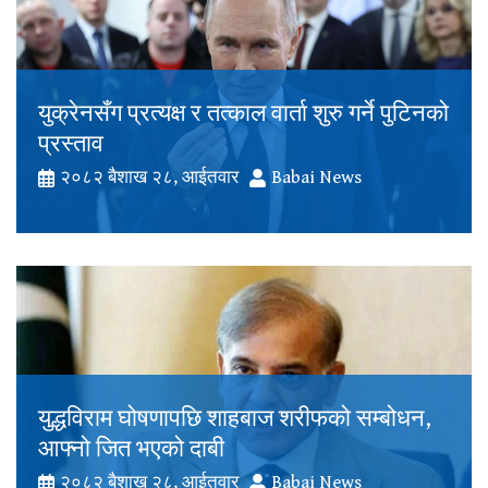
युक्रेनसँग प्रत्यक्ष र तत्काल वार्ता शुरु गर्ने पुटिनको
प्रस्ताव
२०८२ बैशाख २८, आईतवार
Babai News
युद्धविराम घोषणापछि शाहबाज शरीफको सम्बोधन,
आफ्नो जित भएको दाबी
२०८२ बैशाख २८, आईतवार
Babai News