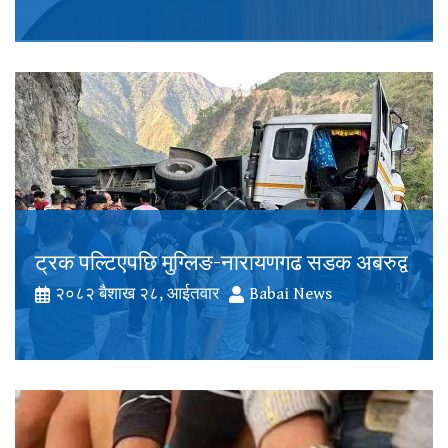
ट्रक पल्टिएपछि मुग्लिङ-नारायणगढ सडक अबरुद्व
२०८२ बैशाख २८, आईतवार
Babai News