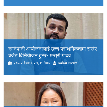
खानेपानी आयोजनालाई उच्च प्राथमिकतामा राखेर
बजेट विनियोजन हुन्छ- मन्त्री यादव
२०८२ बैशाख २७, शनिबार
Babai News