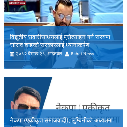
विद्युतीय सवारीसाधनलाई प्रोत्साहन गर्न रास्वपा
सांसद शाहको सरकारलाई ध्यानाकर्षण
२०८२ बैशाख २८, आईतवार
Babai News
नेकपा (एकीकृत समाजवादी), लुम्बिनीको अध्यक्षमा