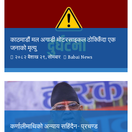
काठमाडौं मल अगाडी मोटरसाइकल ठोक्किँदा एक
जनाको मृत्यु
२०८२ बैशाख २९, सोमबार
Babai News
कर्णालीमाथिको अन्याय सहिंदैन- प्रचण्ड