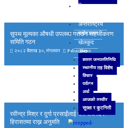
विज्ञान
प्रविधि
अन्तर्राष्ट्रिय
सुपथ मूल्यका औषधी उपलब्ध गराउन सहजीकरण
मनोरञ्जन
समिति गठन
खेलकुद
२०८२ बैशाख ३०, मंगलवार
Babai News
अन्य
हाम्रा जनप्रतिनिधि
स्थानीय तह विशेष
विचार
पर्यटन
अर्थ
आजको तस्वीर
सुरक्षा र कुटनिती
रवीन्द्र मिश्र र दुर्गा प्रसाईंलाई थप पाँच दिन
हिरासतमा राख्न अनुमति