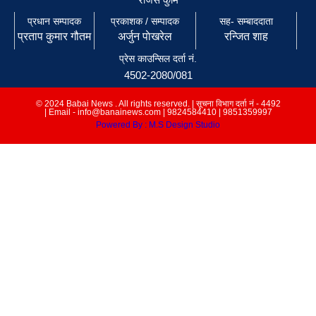
प्रधान सम्पादक
प्रकाशक / सम्पादक
सह- सम्बाददाता
प्रताप कुमार गौतम
अर्जुन पाेखरेल
रन्जित शाह
प्रेस काउन्सिल दर्ता नं.
4502-2080/081
© 2024 Babai News . All rights reserved. | सूचना विभाग दर्ता नं - 4492
| Email - info@banainews.com | 9824584410 | 9851359997
Powered By : M.S Design Studio
इमेल
info@babainews.com