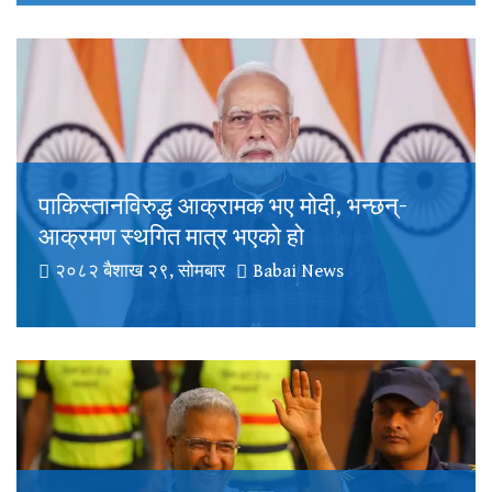
पाकिस्तानविरुद्ध आक्रामक भए मोदी, भन्छन्-
आक्रमण स्थगित मात्र भएको हो
२०८२ बैशाख २९, सोमबार
Babai News