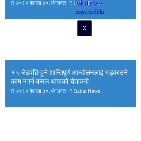
२०८२ बैशाख ३०, मंगलवार
Babai News
X
१५ जेठपछि हुने शान्तिपूर्ण आन्दोलनलाई भड्काउने
काम नगर्न कमल थापाको चेतावनी
२०८२ बैशाख ३०, मंगलवार
Babai News