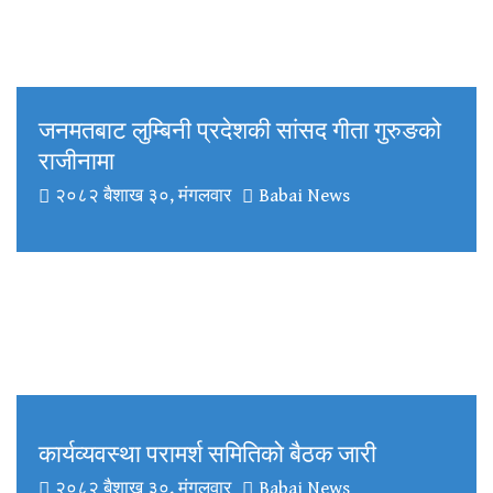
जनमतबाट लुम्बिनी प्रदेशकी सांसद गीता गुरुङको
राजीनामा
२०८२ बैशाख ३०, मंगलवार
Babai News
कार्यव्यवस्था परामर्श समितिको बैठक जारी
२०८२ बैशाख ३०, मंगलवार
Babai News